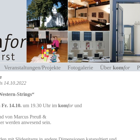
s
Veranstaltungen/Projekte
Fotogalerie
Über
kom
for
e
is 14.10.2022
estern-Strings“
 Fr. 14.10.
um 19.30 Uhr im
kom
for
und
nd von Marcus Preuß &
ler werden anwesend sein.
n mit Slidegitarre in andere Dimensionen katapultiert und