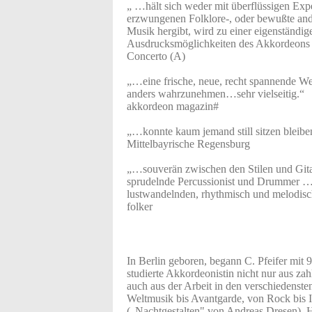
„ …hält sich weder mit überflüssigen Expe
erzwungenen Folklore-, oder bewußte ande
Musik hergibt, wird zu einer eigenständi
Ausdrucksmöglichkeiten des Akkordeons
Concerto (A)
„…eine frische, neue, recht spannende W
anders wahrzunehmen…sehr vielseitig.“
akkordeon magazin#
„…konnte kaum jemand still sitzen blei
Mittelbayrische Regensburg
„…souverän zwischen den Stilen und Gitar
sprudelnde Percussionist und Drummer … 
lustwandelnden, rhythmisch und melodi
folker
In Berlin geboren, begann C. Pfeifer mit 9
studierte Akkordeonistin nicht nur aus z
auch aus der Arbeit in den verschiedenst
Weltmusik bis Avantgarde, von Rock bis 
(„Nachtgestalten" von Andreas Dresen), H