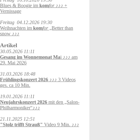
Blues & Boogie im
kom
for
♪♪♪ +
Vernissage
Freitag
04.12.2026 19:30
Weihnachten im
kom
for
„Better than
snow ♪♪♪
Artikel
30.05.2026 11:11
Gesang im Wonnemonat Ma
i ♪♪♪ am
29. Mai 2026
31.03.2026 18:48
Frühlingskonzert 2026
♪♪♪ 3 Videos
ges. ca 10 Min.
19.01.2026 11:11
Neujahrskonzert 2026
mit den „Salon-
Philharmoniker“♪♪♪
21.11.2025 12:51
"Stolz trifft Strauß"
Video 9 Min. ♪♪♪