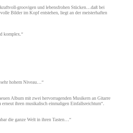
kraftvoll-groovigen und lebensfrohen Stücken…daß bei
olle Bilder im Kopf entstehen, liegt an der meisterhaften
nd komplex.“
f sehr hohem Niveau…“
 neuen Album mit zwei hervorragenden Musikern an Gitarre
rneut ihren musikalisch einmaligen Einfallsreichtum“.
nbar die ganze Welt in ihren Tasten…“