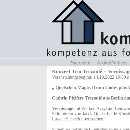
Startseite
Artikel/Video
Konzert
Trio Trezoulé
+ Vernissag
Veranstaltungsbeginn: 14.10.2022 19:30
b
„ Quetschen-Magie, Drum-Codes plus W
Cathrin Pfeifers Trezoulé aus Berlin am
Vernissage
mit Werken Acryl auf Leinwa
Sklulpturen von Jacek Opała. beide Künst
Lassen Sie sich überraschen!
Scheinbar bekannte Quetschensounds werde