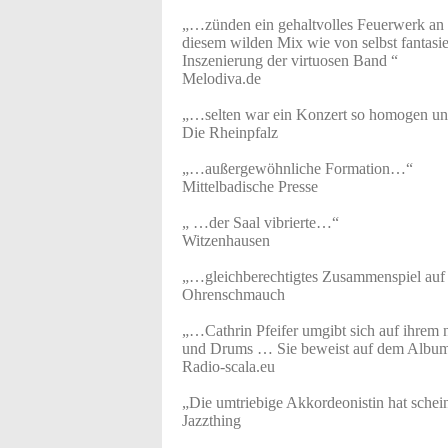
„…zünden ein gehaltvolles Feuerwerk an 
diesem wilden Mix wie von selbst fantasiev
Inszenierung der virtuosen Band “
Melodiva.de
„…selten war ein Konzert so homogen u
Die Rheinpfalz
„…außergewöhnliche Formation…“
Mittelbadische Presse
„ …der Saal vibrierte…“
Witzenhausen
„…gleichberechtigtes Zusammenspiel au
Ohrenschmauch
„…Cathrin Pfeifer umgibt sich auf ihrem
und Drums … Sie beweist auf dem Album e
Radio-scala.eu
„Die umtriebige Akkordeonistin hat schei
Jazzthing