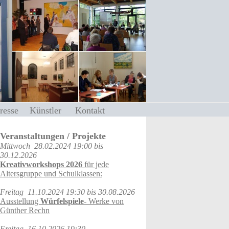
Presse
Künstler
Kontakt
Veranstaltungen / Projekte
Mittwoch
28.02.2024 19:00
bis
30.12.2026
Kreativworkshops 2026
für jede
Altersgruppe und Schulklassen:
Freitag
11.10.2024 19:30
bis 30.08.2026
Ausstellung
Würfelspiele
- Werke von
Günther Rechn
Freitag
16.10.2026 19:30