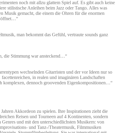
rimenten noch mit allzu glattem Spiel auf. Es gibt auch keine
re stilistische Anleihen beim Jazz oder Tango. Alles was
gen Musik gemacht, die einem die Ohren für die enormen
 öffnet…“
eltmusik, man bekommt das Gefühl, vertraute sounds ganz
ben, die Stimmung war ansteckend…“
rentypen wechselnden Gitarristen und der vor Ideen nur so
facettenreichen, in realen und imaginären Landschaften
sch komplexen, dennoch groovenden Eigenkompositionen…“
 Jahren Akkordeon zu spielen. Ihre Inspirationen zieht die
ahlreichen Reisen und Tourneen auf 4 Kontinenten, sondern
en Genres und mit den unterschiedlichsten Musikern: von
Improvisations- und Tanz-/Theatermusik, Filmmusiken
örspiele, Stummfilmbegleitung. Sie war international mit