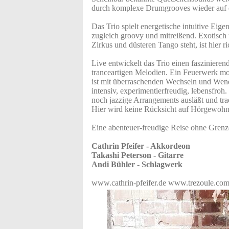
durch komplexe Drumgrooves wieder auf 
Das Trio spielt energetische intuitive Eig
zugleich groovy und mitreißend. Exotisch
Zirkus und düsteren Tango steht, ist hier ri
Live entwickelt das Trio einen faszinier
tranceartigen Melodien. Ein Feuerwerk mo
ist mit überraschenden Wechseln und Wend
intensiv, experimentierfreudig, lebensfr
noch jazzige Arrangements ausläßt und tra
Hier wird keine Rücksicht auf Hörgewoh
Eine abenteuer-freudige Reise ohne Grenz
Cathrin Pfeifer - Akkordeon
Takashi Peterson - Gitarre
Andi Bühler - Schlagwerk
www.cathrin-pfeifer.de www.trezoule.co