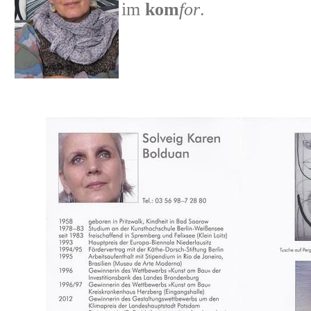
im
kom
for
.