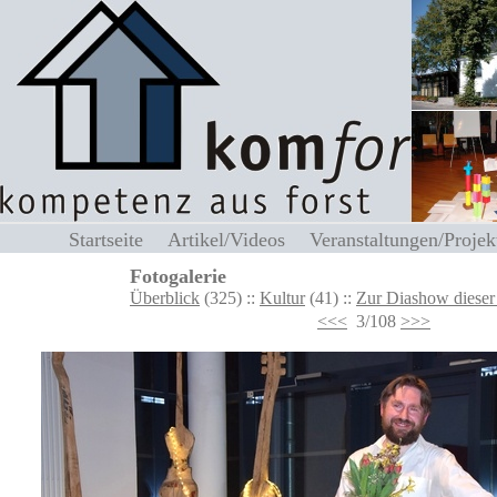
Startseite
Artikel/Videos
Veranstaltungen/Proj
Fotogalerie
Überblick
(325) ::
Kultur
(41) ::
Zur Diashow dieser
<<<
3/108
>>>