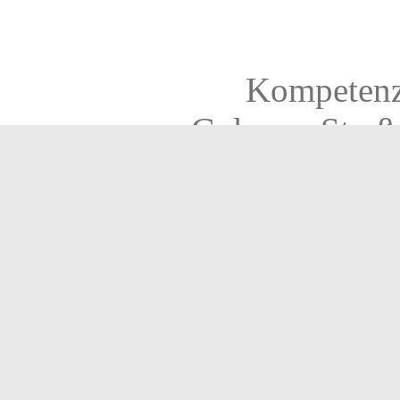
Kompetenz
Gubener Straß
03149 
www.kom-for.
Tel. (03562) 6938-60 od.
Geöffnet Mo - Fr von 8 bi
Home
Impressum 